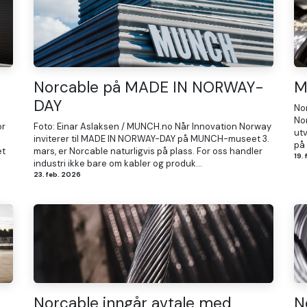
Norcable på MADE IN NORWAY-
M
DAY
No
No
or
Foto: Einar Aslaksen / MUNCH.no Når Innovation Norway
utv
inviterer til MADE IN NORWAY-DAY på MUNCH-museet 3.
på 
et
mars, er Norcable naturligvis på plass. For oss handler
19.
industri ikke bare om kabler og produk...
23. feb. 2026
Norcable inngår avtale med
N