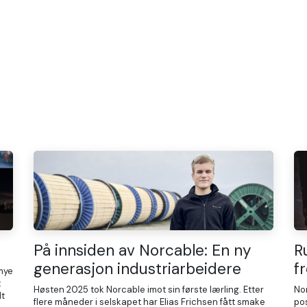
on
Kontakt oss
Stillinger
På innsiden av Norcable: En ny
R
generasjon industriarbeidere
f
 mye
t
Høsten 2025 tok Norcable imot sin første lærling. Etter
Nor
lt
flere måneder i selskapet har Elias Frichsen fått smake
pos