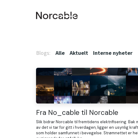
SKIP TO CONTENT
Hjem
Produkt & Tjenester
Smart produksj
Blogs:
Alle
Aktuelt
Interne nyheter
Fra No_cable til Norcable
Slik bidrar Norcable til fremtidens elektrifisering. Bak
av det vi tar for gitt i hverdagen, ligger en usynlig kraf
som holder samfunnet i bevegelse. Strømnettet er he