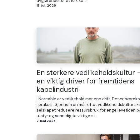
avgjørende for at folk ka...
13. jul. 2026
En sterkere vedlikeholdskultur 
en viktig driver for fremtidens
kabelindustri
I Norcable er vedlikehold mer enn drift. Det er bærekr
i praksis. Gjennom en målrettet vedlikeholdskultur sk
selskapet redusere ressursbruk, forlenge levetiden p
utstyr og samtidig ta viktige st...
7. mai 2026