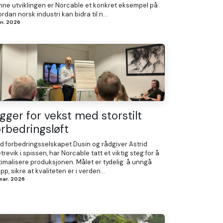
nne utviklingen er Norcable et konkret eksempel på
rdan norsk industri kan bidra til n...
jun. 2026
igger for vekst med storstilt
orbedringsløft
d forbedringsselskapet Dusin og rådgiver Astrid
revik i spissen, har Norcable tatt et viktig steg for å
imalisere produksjonen. Målet er tydelig: å unngå
pp, sikre at kvaliteten er i verden...
 mar. 2026