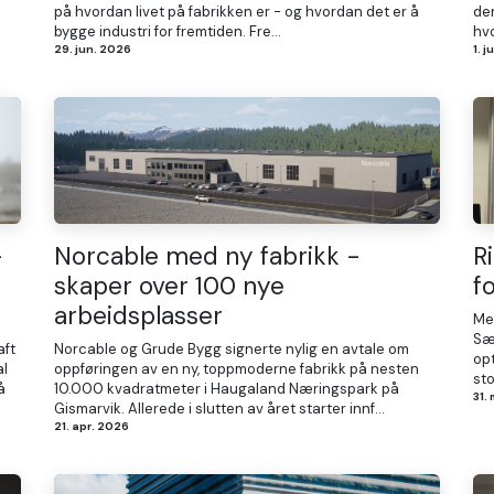
på hvordan livet på fabrikken er - og hvordan det er å
de
bygge industri for fremtiden. Fre...
hvo
29. jun. 2026
1. 
-
Norcable med ny fabrikk -
R
skaper over 100 nye
f
arbeidsplasser
Me
Sæt
aft
Norcable og Grude Bygg signerte nylig en avtale om
opt
al
oppføringen av en ny, toppmoderne fabrikk på nesten
sto
å
10.000 kvadratmeter i Haugaland Næringspark på
31.
Gismarvik. Allerede i slutten av året starter innf...
21. apr. 2026