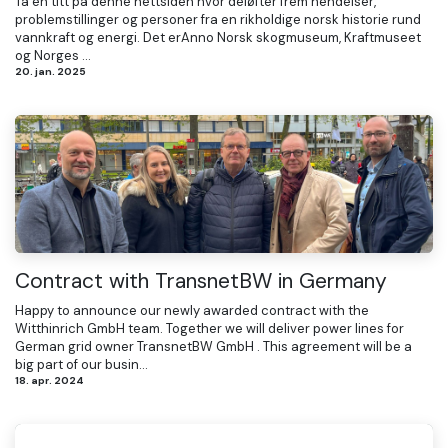
Ta en titt på denne nettsiden hvor deløfter frem hendelser,
problemstillinger og personer fra en rikholdige norsk historie rund
vannkraft og energi. Det erAnno Norsk skogmuseum, Kraftmuseet
og Norges ...
20. jan. 2025
Contract with TransnetBW in Germany
Happy to announce our newly awarded contract with the
Witthinrich GmbH team. Together we will deliver power lines for
German grid owner TransnetBW GmbH . This agreement will be a
big part of our busin...
18. apr. 2024