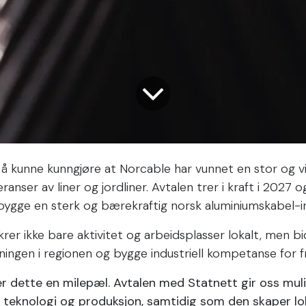
r å kunne kunngjøre at Norcable har vunnet en stor og v
anser av liner og jordliner. Avtalen trer i kraft i 2027 
å bygge en sterk og bærekraftig norsk aluminiumskabel-in
rer ikke bare aktivitet og arbeidsplasser lokalt, men bid
ningen i regionen og bygge industriell kompetanse for 
r dette en milepæl. Avtalen med Statnett gir oss mulig
r teknologi og produksjon, samtidig som den skaper lo