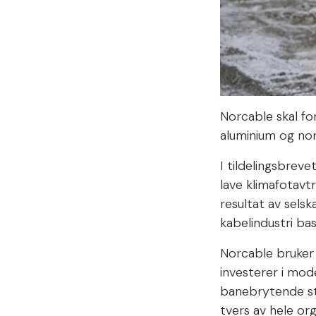
Norcable skal for
aluminium og no
I tildelingsbrev
lave klimafotavt
resultat av sels
kabelindustri ba
Norcable bruker
investerer i mod
banebrytende st
tvers av hele org