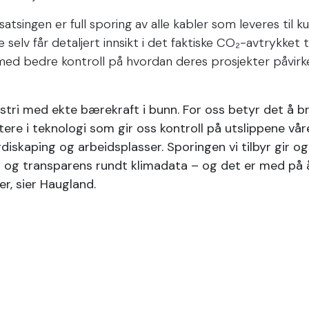
atsingen er full sporing av alle kabler som leveres til 
selv får detaljert innsikt i det faktiske CO₂-avtrykket t
med bedre kontroll på hvordan deres prosjekter påvirk
stri med ekte bærekraft i bunn. For oss betyr det å br
tere i teknologi som gir oss kontroll på utslippene vår
verdiskaping og arbeidsplasser. Sporingen vi tilbyr gir 
 og transparens rundt klimadata – og det er med på å
r, sier Haugland.
aluminiumskabler øker i takt med Europas elektrifisering
e der ressursene finnes, utvikle kompetanse lokalt og si
ergisektoren.