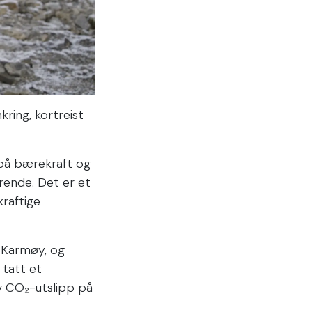
ring, kortreist
n på bærekraft og
rende. Det er et
kraftige
 Karmøy, og
 tatt et
v CO₂-utslipp på