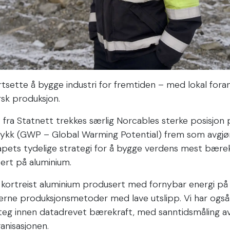
tsette å bygge industri for fremtiden – med lokal forank
rsk produksjon.
et fra Statnett trekkes særlig Norcables sterke posisjo
rykk (GWP – Global Warming Potential) frem som avgjø
kapets tydelige strategi for å bygge verdens mest bære
sert på aluminium.
 kortreist aluminium produsert med fornybar energi på
erne produksjonsmetoder med lave utslipp. Vi har også
eg innen datadrevet bærekraft, med sanntidsmåling a
anisasjonen.