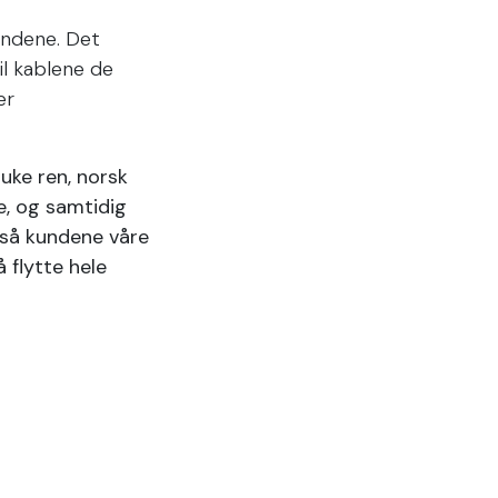
kundene. Det
il kablene de
er
uke ren, norsk
e, og samtidig
også kundene våre
 flytte hele
, vil Norcable
kre tryggere