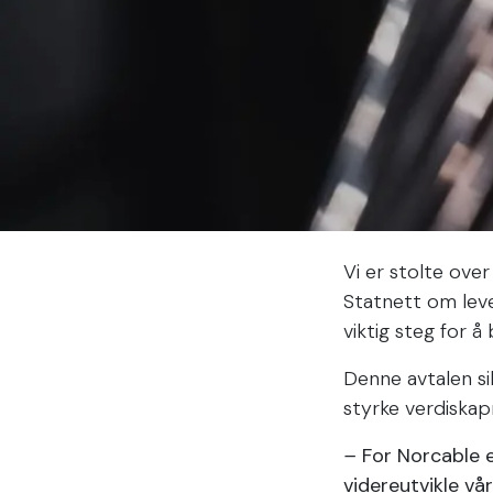
Vi er stolte ove
Statnett om lever
viktig steg for 
Denne avtalen sik
styrke verdiskap
–
For Norcable e
videreutvikle vå