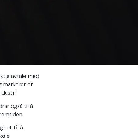
iktig avtale med
og markerer et
dustri.
rar også til å
fremtiden.
het til å
kale