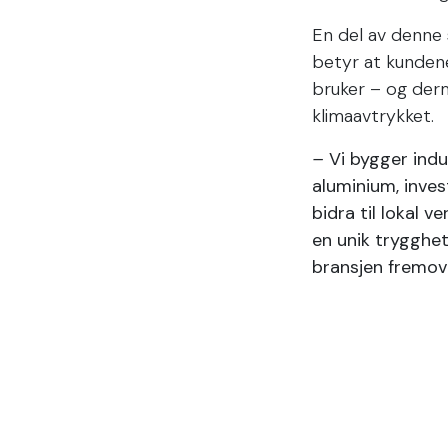
En del av denne s
betyr at kundene 
bruker – og der
klimaavtrykket.
–
Vi bygger indu
aluminium, inves
bidra til lokal 
en unik trygghet
bransjen fremove
Når behovet for 
fortsette å sats
leveranser til en