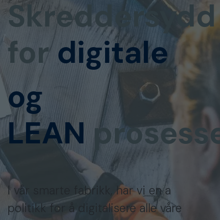
Skreddersydd
for
digitale
og
LEAN
prosesse
I vår smarte fabrikk, har vi en a
politikk for å digitalisere alle våre