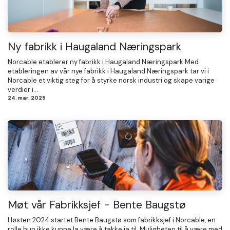
Ny fabrikk i Haugaland Næringspark
Norcable etablerer ny fabrikk i Haugaland Næringspark Med
etableringen av vår nye fabrikk i Haugaland Næringspark tar vi i
Norcable et viktig steg for å styrke norsk industri og skape varige
verdier i...
24. mar. 2025
Møt vår Fabrikksjef - Bente Baugstø
Høsten 2024 startet Bente Baugstø som fabrikksjef i Norcable, en
rolle hun ikke kunne la være å takke ja til. Muligheten til å være med