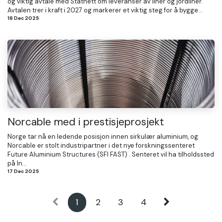
og viktig avtale med Statnett om leveranser av liner og jordliner.
Avtalen trer i kraft i 2027 og markerer et viktig steg for å bygge...
18 Dec 2025
Norcable med i prestisjeprosjekt
Norge tar nå en ledende posisjon innen sirkulær aluminium, og
Norcable er stolt industripartner i det nye forskningssenteret
Future Aluminium Structures (SFI FAST) . Senteret vil ha tilholdssted
på In...
17 Dec 2025
1
2
3
4