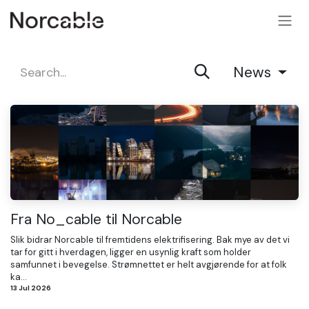
SKIP TO CONTENT
News
Fra No_cable til Norcable
Slik bidrar Norcable til fremtidens elektrifisering. Bak mye av det vi
tar for gitt i hverdagen, ligger en usynlig kraft som holder
samfunnet i bevegelse. Strømnettet er helt avgjørende for at folk
ka...
13 Jul 2026