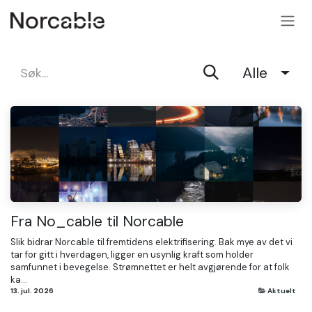
SKIP TO CONTENT
Alle
Fra No_cable til Norcable
Slik bidrar Norcable til fremtidens elektrifisering. Bak mye av det vi
tar for gitt i hverdagen, ligger en usynlig kraft som holder
samfunnet i bevegelse. Strømnettet er helt avgjørende for at folk
ka...
13. jul. 2026
Aktuelt