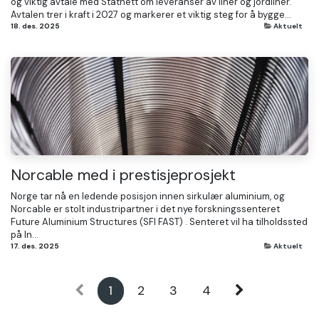
og viktig avtale med Statnett om leveranser av liner og jordliner.
Avtalen trer i kraft i 2027 og markerer et viktig steg for å bygge...
18. des. 2025
Aktuelt
Norcable med i prestisjeprosjekt
Norge tar nå en ledende posisjon innen sirkulær aluminium, og
Norcable er stolt industripartner i det nye forskningssenteret
Future Aluminium Structures (SFI FAST) . Senteret vil ha tilholdssted
på In...
17. des. 2025
Aktuelt
1
2
3
4