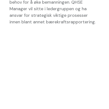
behov for å øke bemanningen. QHSE
Manager vil sitte i ledergruppen og ha
ansvar for strategisk viktige prosesser
innen blant annet bærekraftsrapportering.
Tysvær
,
Norway
Administration
Permanent
Copyright © Norcable AS
Powered by
- The #1
Open Source
eCommerce