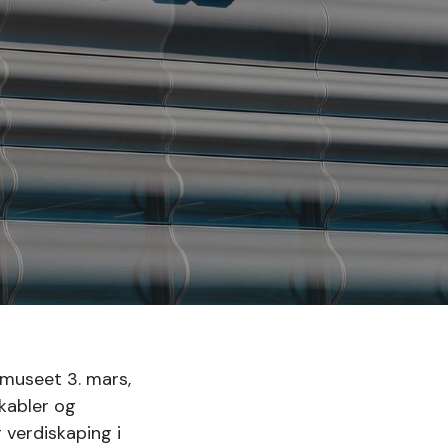
museet 3. mars,
 kabler og
verdiskaping i