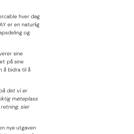
Norcable hver dag
AY er en naturlig
kapsdeling og
verer sine
et på sine
å bidra til å
på det vi er
iktig møteplass
etning, sier
en nye utgaven