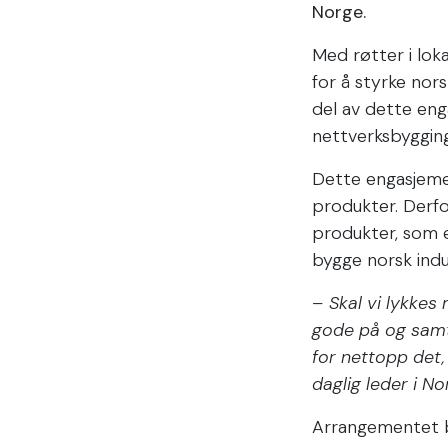
Norge.
Med røtter i lok
for å styrke nor
del av dette eng
nettverksbygging
Dette engasjemen
produkter. Derf
produkter, som et
bygge norsk indus
– Skal vi lykkes
gode på og samt
for nettopp det,
daglig leder i N
Arrangementet b