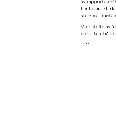
av rapporten «Op
hente innsikt, de
sterkere i møte
Vi er stolte av å
der vi kan, både 
in
News