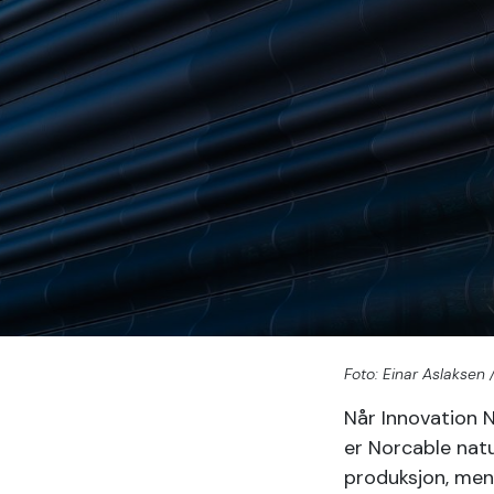
Foto: Einar Aslaksen 
Når Innovation 
er Norcable natu
produksjon, men