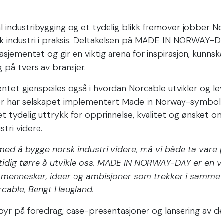
al industribygging og et tydelig blikk fremover jobber 
sk industri i praksis. Deltakelsen på MADE IN NORWAY-D
asjementet og gir en viktig arena for inspirasjon, kunns
 på tvers av bransjer.
tet gjenspeiles også i hvordan Norcable utvikler og le
or har selskapet implementert Made in Norway-symbol
 tydelig uttrykk for opprinnelse, kvalitet og ønsket om 
tri videre.
 med å bygge norsk industri videre, må vi både ta vare 
idig tørre å utvikle oss. MADE IN NORWAY-DAY er en v
 mennesker, ideer og ambisjoner som trekker i samme r
orcable, Bengt Haugland.
yr på foredrag, case-presentasjoner og lansering av d