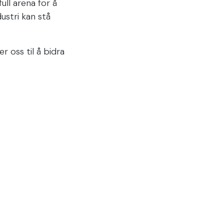
ll arena for å
ustri kan stå
r oss til å bidra