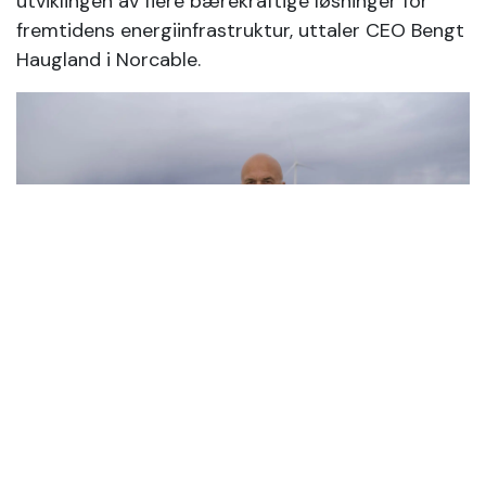
utviklingen av flere bærekraftige løsninger for
fremtidens energiinfrastruktur, uttaler CEO Bengt
Haugland i Norcable.