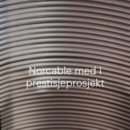
Norcable med i
prestisjeprosjekt