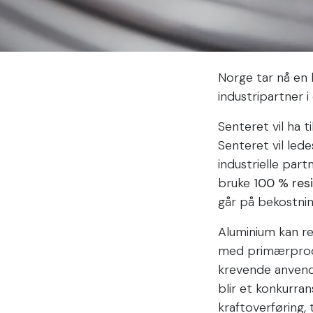
Norge tar nå en 
industripartner 
Senteret vil ha 
Senteret vil le
industrielle part
bruke
100 % resi
går på bekostning
Aluminium kan r
med primærproduk
krevende anvende
blir et konkurra
kraftoverføring, 