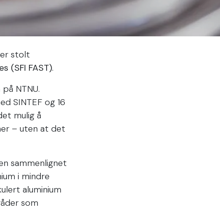
er stolt
es (SFI FAST)
.
n på NTNU.
med SINTEF og 16
det mulig å
er – uten at det
ken sammenlignet
ium i mindre
kulert aluminium
mråder som