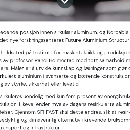
ledende posisjon innen sirkulær aluminium, og Norcable 
i det nye forskningssenteret
Future Aluminium Structur
tilholdssted på Institutt for maskinteknikk og produksjo
des av professor Randi Holmestad med tett samarbeid 
nere. Målet er å utvikle kunnskap og løsninger som gjør 
rkulert aluminium
i avanserte og bærende konstruksjon
 av styrke, sikkerhet eller levetid.
esirkuleres uendelig med kun fem prosent av energibru
sjon. Likevel ender mye av dagens resirkulerte alumin
lser. Gjennom SFI FAST skal dette endres, slik at resir
nsedyktig og klimavennlig alternativ i krevende brukso
transport og infrastruktur.