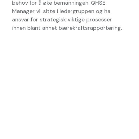
behov for å øke bemanningen. QHSE
Manager vil sitte i ledergruppen og ha
ansvar for strategisk viktige prosesser
innen blant annet bærekraftsrapportering.
Tysvær
,
Norway
Administration
Permanent
Copyright © Norcable AS
Powered by
- The #1
Open Source
eCommerce