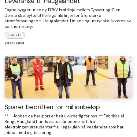
Leveranse til Haugalandet
Fagne bygger ut en ny 132kV kraftlinje mellom Tysvær og Ølen.
Denne skal bytte ut flere gamle linjer for å forsterke
strømforsyningen til Haugalandet. Linjene og utstyr skal leveres av
partnerne Linje...
Industri
28 Apr 2023
Sparer bedriften for millionbeløp
** – Jobben de har gjort er helt uvurderlig for oss. ** Fabrikksjef
Bengt Haugland har de siste månedene hatt tre
elektroingeniørstudenter fra Høgskulen på Vestlandet som har
jobbet med digitalisering...