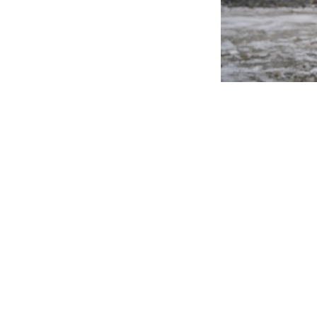
in
News