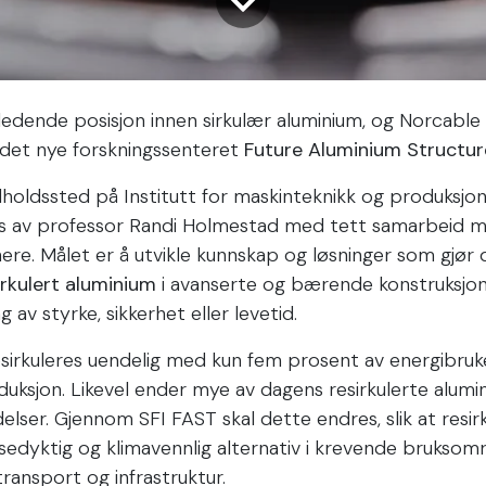
ledende posisjon innen sirkulær aluminium, og Norcable 
i det nye forskningssenteret
Future Aluminium Structur
tilholdssted på Institutt for maskinteknikk og produksjo
des av professor Randi Holmestad med tett samarbeid 
nere. Målet er å utvikle kunnskap og løsninger som gjør 
rkulert aluminium
i avanserte og bærende konstruksjon
 av styrke, sikkerhet eller levetid.
esirkuleres uendelig med kun fem prosent av energibru
sjon. Likevel ender mye av dagens resirkulerte alumin
lser. Gjennom SFI FAST skal dette endres, slik at resir
nsedyktig og klimavennlig alternativ i krevende brukso
transport og infrastruktur.