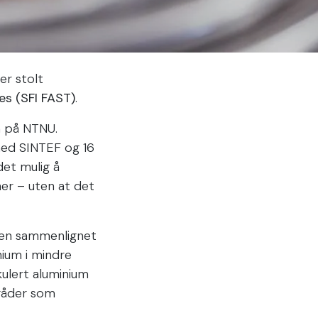
er stolt
es (SFI FAST)
.
n på NTNU.
med SINTEF og 16
det mulig å
er – uten at det
ken sammenlignet
ium i mindre
kulert aluminium
mråder som