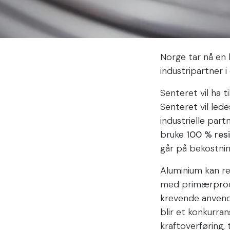
Norge tar nå en 
industripartner 
Senteret vil ha 
Senteret vil le
industrielle part
bruke
100 % resi
går på bekostning
Aluminium kan r
med primærproduk
krevende anvende
blir et konkurra
kraftoverføring, 