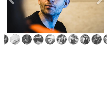
Previous
Next
De ansattes innsats og fagkunnskap er med på å
sikre vekst, flere arbeidsplasser og en sterkere
industrikultur på Haugalandet og i Norge!
in
News