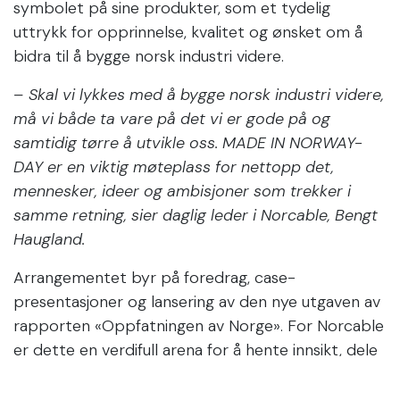
symbolet på sine produkter, som et tydelig
uttrykk for opprinnelse, kvalitet og ønsket om å
bidra til å bygge norsk industri videre.
– Skal vi lykkes med å bygge norsk industri videre,
må vi både ta vare på det vi er gode på og
samtidig tørre å utvikle oss. MADE IN NORWAY-
DAY er en viktig møteplass for nettopp det,
mennesker, ideer og ambisjoner som trekker i
samme retning, sier daglig leder i Norcable, Bengt
Haugland.
Arrangementet byr på foredrag, case-
presentasjoner og lansering av den nye utgaven av
rapporten «Oppfatningen av Norge». For Norcable
er dette en verdifull arena for å hente innsikt, dele
erfaringer og bidra til samtalen om hvordan norsk
industri kan stå sterkere i møte med framtiden.