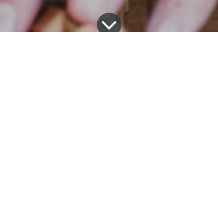
Norcable investerer i
grønn teknologi med
sanntids klimaregnskap
Norcable tar et nytt, banebrytende steg i retning
av datadrevet bærekraft. Med en visjon om å
bygge verdens mest bærekraftige kabelindustri
basert på alumnium, har vi implementert et
avansert ERP-system som muliggjør sanntidsmåling
av CO₂-utslipp – på tvers av hele organisasjonen.