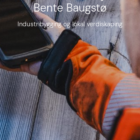
Bente Baugstø
Industribygging og lokal verdiskaping