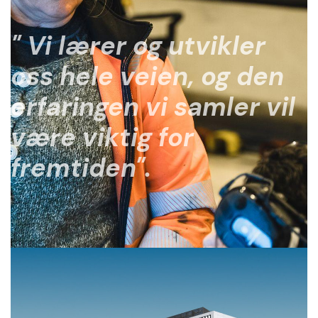
"
Vi lærer og utvikler
oss hele veien, og den
erfaringen vi samler vil
være viktig for
fremtiden".