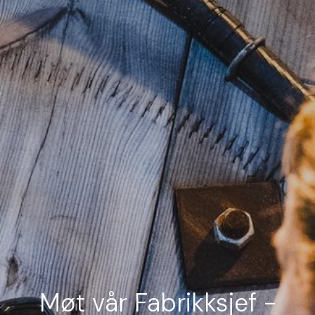
Møt vår Fabrikksjef -