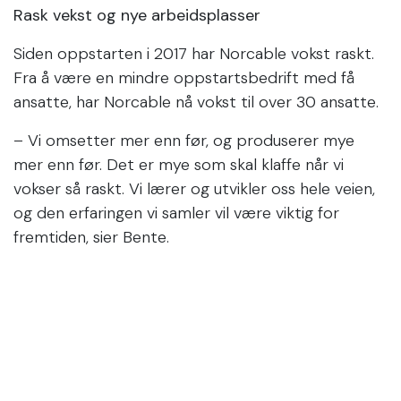
Rask vekst og nye arbeidsplasser
Siden oppstarten i 2017 har Norcable vokst raskt.
Fra å være en mindre oppstartsbedrift med få
ansatte, har Norcable nå vokst til over 30 ansatte.
– Vi omsetter mer enn før, og produserer mye
mer enn før. Det er mye som skal klaffe når vi
vokser så raskt. Vi lærer og utvikler oss hele veien,
og den erfaringen vi samler vil være viktig for
fremtiden, sier Bente.
Med en ekspansiv vekst følger også store
endringer, både på organisasjons- og
produksjonsnivå. Nye ansatte skal integreres,
produksjonslinjer må effektiviseres, og logistikken
må fungere optimalt. For å sikre en kontrollert og
bærekraftig vekst investerer Norcable i