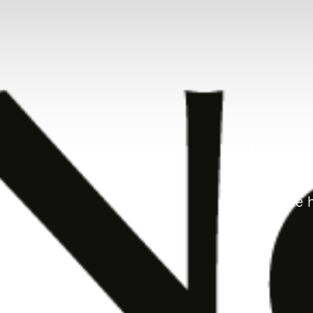
Klim
Norcable h