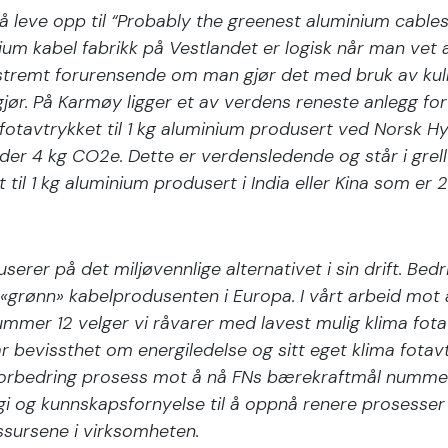
å leve opp til “Probably the greenest aluminium cables 
um kabel fabrikk på Vestlandet er logisk når man vet 
stremt forurensende om man gjør det med bruk av kull
jør. På Karmøy ligger et av verdens reneste anlegg fo
 fotavtrykket til 1 kg aluminium produsert ved Norsk H
er 4 kg CO2e. Dette er verdensledende og står i grell 
t til 1 kg aluminium produsert i India eller Kina som er
erer på det miljøvennlige alternativet i sin drift. Bedri
«grønn» kabelprodusenten i Europa. I vårt arbeid mot 
mmer 12 velger vi råvarer med lavest mulig klima fota
 bevissthet om energiledelse og sitt eget klima fota
 forbedring prosess mot å nå FNs bærekraftmål nummer 
gi og kunnskapsfornyelse til å oppnå renere prosesser
ssursene i virksomheten.