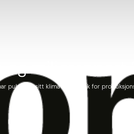
a og miljørapport
ar publisert sitt klima fotavtrykk for produksjo