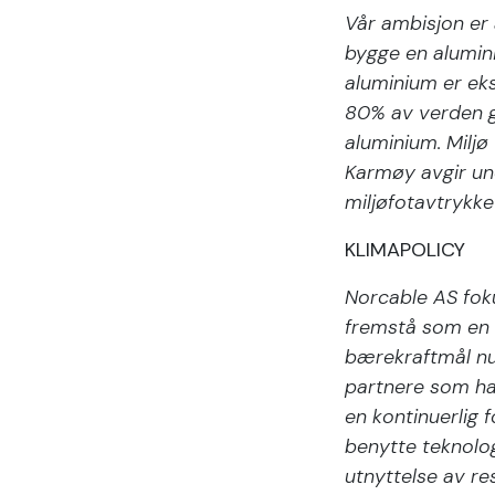
Vår ambisjon er 
bygge en alumini
aluminium er ek
80% av verden g
aluminium. Miljø
Karmøy avgir und
miljøfotavtrykke
KLIMAPOLICY
Norcable AS fokus
fremstå som en 
bærekraftmål nu
partnere som har
en kontinuerlig
benytte teknolo
utnyttelse av re