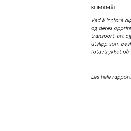
KLIMAMÅL
Ved å innføre di
og deres opprinn
transport-art og
utslipp som besl
fotavtrykket på 
Les hele rappor
in
News