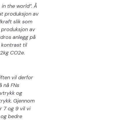
in the world”. Å
at produksjon av
kraft slik som
r produksjon av
ydros anlegg på
kontrast til
 22kg CO2e.
ften vil derfor
å nå FNs
vtrykk og
vtrykk. Gjennom
7 og 9 vil vi
 og bedre