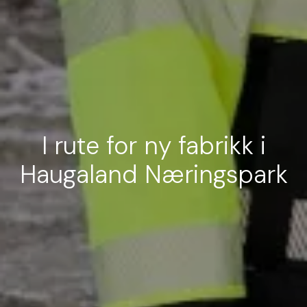
I rute for ny fabrikk i
Haugaland Næringspark