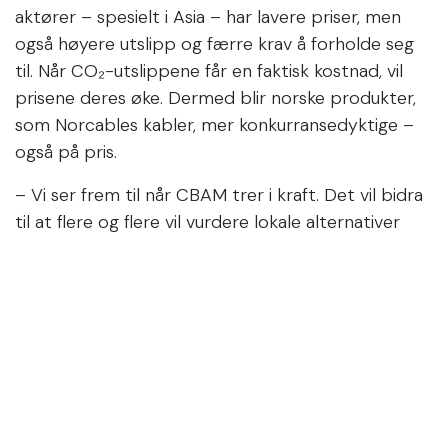
aktører – spesielt i Asia – har lavere priser, men
også høyere utslipp og færre krav å forholde seg
til. Når CO₂-utslippene får en faktisk kostnad, vil
prisene deres øke. Dermed blir norske produkter,
som Norcables kabler, mer konkurransedyktige –
også på pris.
– Vi ser frem til når CBAM trer i kraft. Det vil bidra
til at flere og flere vil vurdere lokale alternativer
fordi den totale prisen blir lavere når man regner
med CO₂-kostnadene. Det er bra for både miljøet
og norsk industri, sier Haugland.
Et løft for norsk industribygging
CBAM stiller krav til at hele verdikjeden må