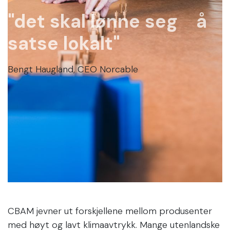
"det skal lønne seg å
satse lokalt"
Bengt Haugland, CEO Norcable
CBAM jevner ut forskjellene mellom produsenter
med høyt og lavt klimaavtrykk. Mange utenlandske