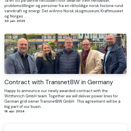
Ta en titt på denne nettsiden hvor deløfter frem hendelser,
problemstillinger og personer fra en rikholdige norsk historie rund
vannkraft og energi. Det erAnno Norsk skogmuseum, Kraftmuseet
og Norges ...
20. jan. 2025
Contract with TransnetBW in Germany
Happy to announce our newly awarded contract with the
Witthinrich GmbH team. Together we will deliver power lines for
German grid owner TransnetBW GmbH . This agreement will be a
big part of our busin...
18. apr. 2024