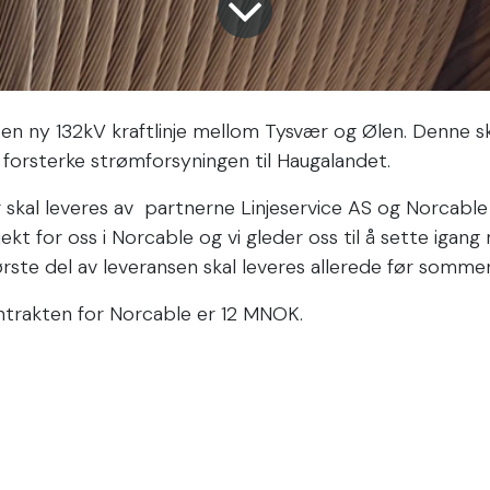
en ny 132kV kraftlinje mellom Tysvær og Ølen. Denne sk
å forsterke strømforsyningen til Haugalandet.
r skal leveres av partnerne Linjeservice AS og Norcable 
kt for oss i Norcable og vi gleder oss til å sette igan
rste del av leveransen skal leveres allerede før somme
ntrakten for Norcable er 12 MNOK.