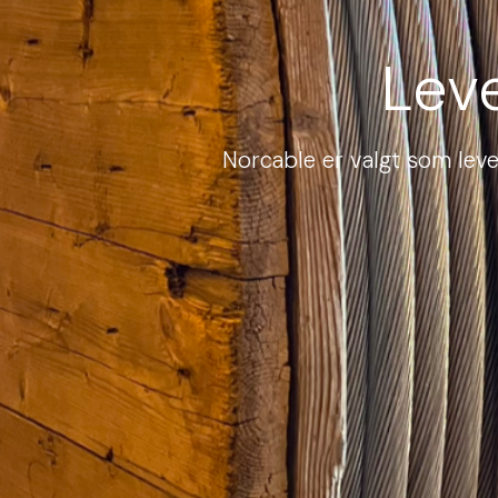
Lev
Norcable er valgt som leve