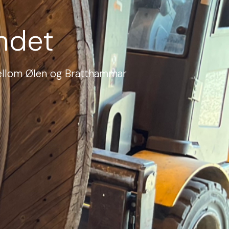
ndet
 mellom Ølen og Bratthammar