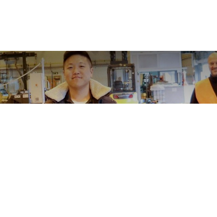
bedriften for mill
Studenter i praksisarbeid