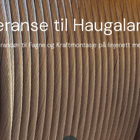
eranse til Haugala
randør til Fagne og Kraftmontasje på linjenett