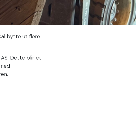
al bytte ut flere
AS. Dette blir et
g med
ren.