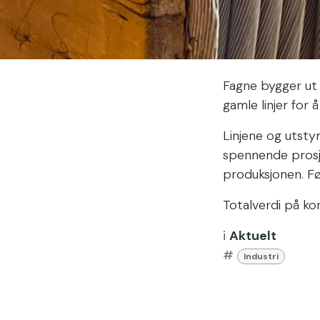
Fagne bygger ut 
gamle linjer for 
Linjene og utsty
spennende prosje
produksjonen. Fø
Totalverdi på ko
i
Aktuelt
#
Industri