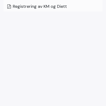
Registrering av KM og Diett