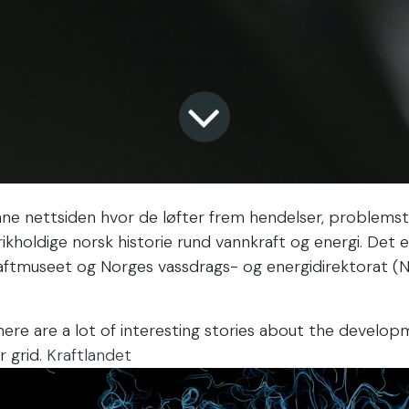
nne nettsiden hvor de løfter frem hendelser, problemsti
rikholdige norsk historie rund vannkraft og energi. Det
ftmuseet og Norges vassdrags- og energidirektorat (
there are a lot of interesting stories about the develop
 grid.
Kraftlandet