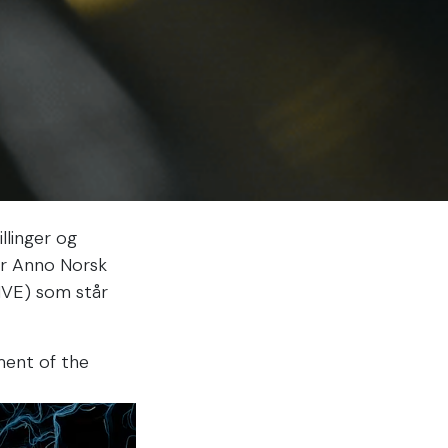
llinger og
 er Anno Norsk
NVE) som står
ment of the