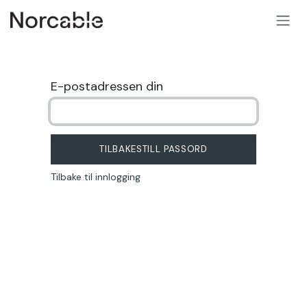
SKIP TO CONTENT
E-postadressen din
TILBAKESTILL PASSORD
Tilbake til innlogging