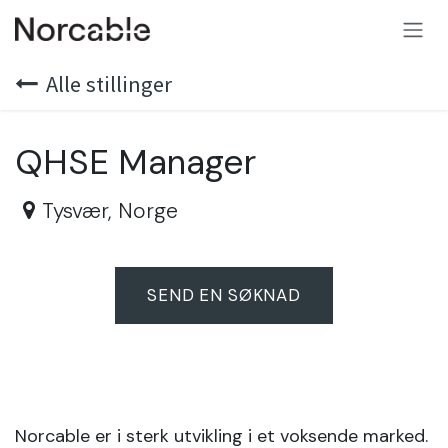
SKIP TO CONTENT
Alle stillinger
QHSE Manager
Tysvær
,
Norge
SEND EN SØKNAD
Norcable er i sterk utvikling i et voksende marked.