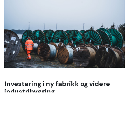
Investering i ny fabrikk og videre
industribygging
Godkjenningen kommer samtidig som Norcable er i
gang med et nytt viktig kapittel. Med ny fabrikk i
Haugaland Næringspark, som skal være klar i
slutten av året, øker selskapet